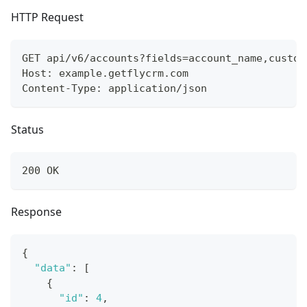
HTTP Request
GET api/v6/accounts?fields=account_name,custom
Host: example.getflycrm.com
Content-Type: application/json
Status
200 OK
Response
{
"data"
:
[
{
"id"
:
4
,