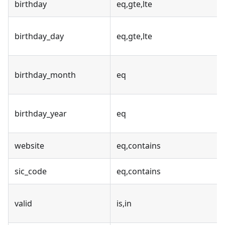
birthday
eq,gte,lte
birthday_day
eq,gte,lte
birthday_month
eq
birthday_year
eq
website
eq,contains
sic_code
eq,contains
valid
is,in