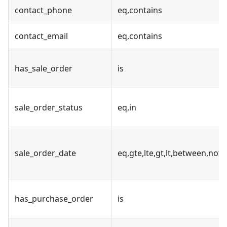
contact_phone
eq,contains
contact_email
eq,contains
has_sale_order
is
sale_order_status
eq,in
sale_order_date
eq,gte,lte,gt,lt,between,no
has_purchase_order
is