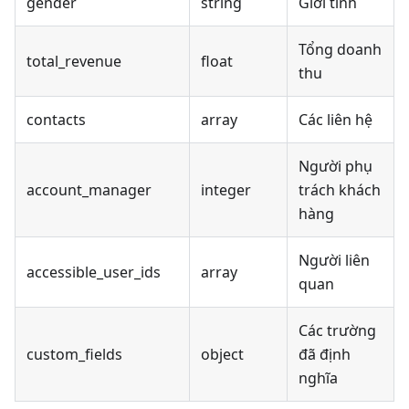
gender
string
Giới tính
Tổng doanh
total_revenue
float
thu
contacts
array
Các liên hệ
Người phụ
account_manager
integer
trách khách
hàng
Người liên
accessible_user_ids
array
quan
Các trường
custom_fields
object
đã định
nghĩa