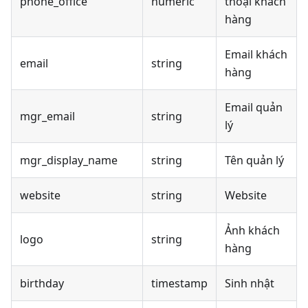
phone_office
numeric
thoại khách
hàng
Email khách
email
string
hàng
Email quản
mgr_email
string
lý
mgr_display_name
string
Tên quản lý
website
string
Website
Ảnh khách
logo
string
hàng
birthday
timestamp
Sinh nhật