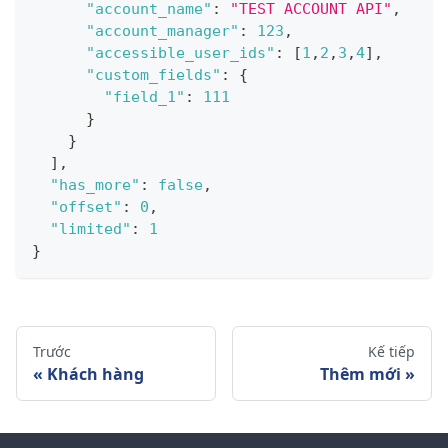
"account_name"
:
"TEST ACCOUNT API"
,
"account_manager"
:
123
,
"accessible_user_ids"
:
[
1
,
2
,
3
,
4
]
,
"custom_fields"
:
{
"field_1"
:
111
}
}
]
,
"has_more"
:
false
,
"offset"
:
0
,
"limited"
:
1
}
Trước
Kế tiếp
Khách hàng
Thêm mới