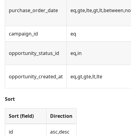
purchase_order_date
eq,gte,lte,gt,lt,between,no
campaign_id
eq
opportunity_status_id
eq,in
opportunity_created_at
eq,gt,gte,lt,lte
Sort
Sort (field)
Direction
id
asc,desc