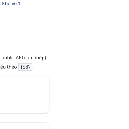
):
Kho v6.1
.
public API cho phép).
iếu theo
.
{id}