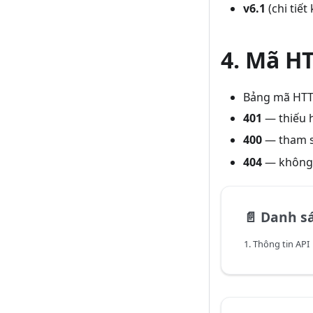
v6.1
(chi tiế
4. Mã H
Bảng mã HTT
401
— thiếu 
400
— tham s
404
— không 
📄️
Danh s
1. Thông tin API