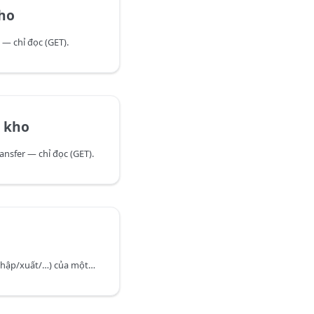
ho
— chỉ đọc (GET).
 kho
nsfer — chỉ đọc (GET).
Theo dõi biến động tồn (nhập/xuất/…) của một sản phẩm trong khoảng thời gian. Domain InventoryCard.