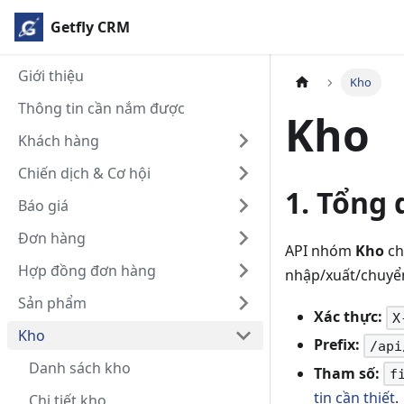
Getfly CRM
Giới thiệu
Kho
Thông tin cần nắm được
Kho
Khách hàng
Chiến dịch & Cơ hội
1. Tổng
Báo giá
Đơn hàng
API nhóm
Kho
ch
Hợp đồng đơn hàng
nhập/xuất/chuyển
Sản phẩm
Xác thực:
X
Kho
Prefix:
/api
Danh sách kho
Tham số:
f
tin cần thiết
.
Chi tiết kho