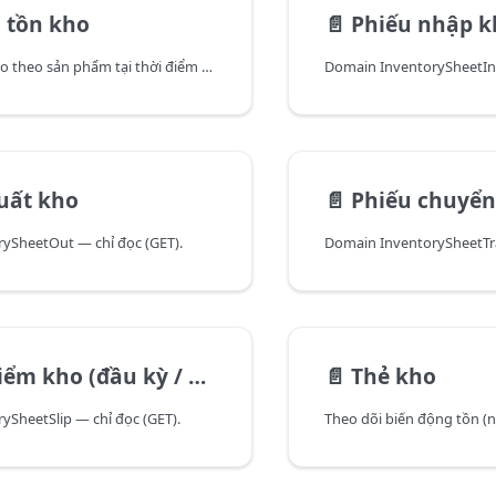
 tồn kho
📄️
Phiếu nhập k
API trả về tồn kho theo sản phẩm tại thời điểm (hoặc theo một kho cụ thể). Dữ liệu domain InventoryReport.
Domain InventorySheetIn 
uất kho
📄️
Phiếu chuyển
ySheetOut — chỉ đọc (GET).
Domain InventorySheetTra
 kho (đầu kỳ / kiểm kho)
📄️
Thẻ kho
ySheetSlip — chỉ đọc (GET).