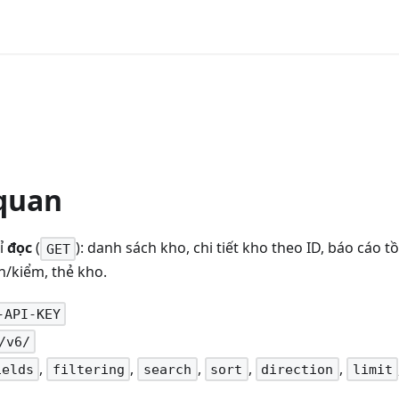
 quan
ỉ
đọc
(
): danh sách kho, chi tiết kho theo ID, báo cáo t
GET
/kiểm, thẻ kho.
-API-KEY
/v6/
,
,
,
,
,
ields
filtering
search
sort
direction
limit