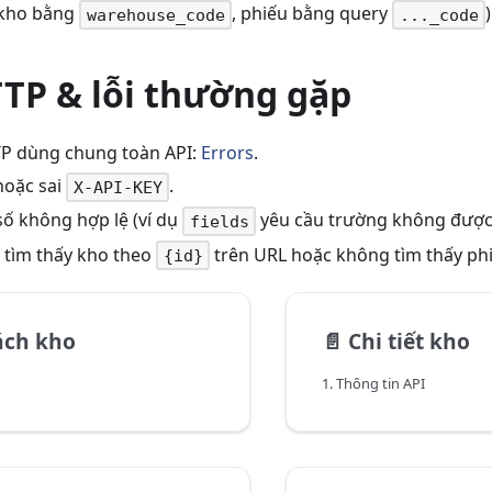
t kho bằng
, phiếu bằng query
warehouse_code
..._code
TTP & lỗi thường gặp
P dùng chung toàn API:
Errors
.
hoặc sai
.
X-API-KEY
ố không hợp lệ (ví dụ
yêu cầu trường không được 
fields
tìm thấy kho theo
trên URL hoặc không tìm thấy ph
{id}
ách kho
📄️
Chi tiết kho
1. Thông tin API