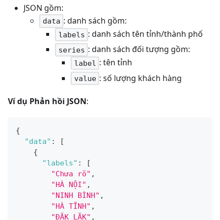
JSON gồm:
: danh sách gồm:
data
: danh sách tên tỉnh/thành phố
labels
: danh sách đối tượng gồm:
series
: tên tỉnh
label
: số lượng khách hàng
value
Ví dụ Phản hồi JSON
:
{
"data"
:
[
{
"labels"
:
[
"Chưa rõ"
,
"HÀ NỘI"
,
"NINH BÌNH"
,
"HÀ TĨNH"
,
"ĐĂK LĂK"
,