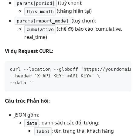
(tuỳ chọn):
params[period]
(tháng hiện tại)
this_month
(tuỳ chọn):
params[report_mode]
(chế độ báo cáo
:cumulative
,
cumulative
real_time)
Ví dụ Request CURL
:
curl --location --globoff 'https://yourdomain.
--header 'X-API-KEY: <API-KEY>' \
--data ''
Cấu trúc Phản hồi
:
JSON gồm:
: danh sách các đối tượng:
data
: tên trạng thái khách hàng
label