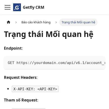
Getfly CRM
Báo cáo khách hàng
Trạng thái Mối quan hệ
Trạng thái Mối quan hệ
Endpoint
:
GET https://yourdomain.com/api/v6.1/account_re
Request Headers
:
X-API-KEY: <API-KEY>
Tham số Request
: