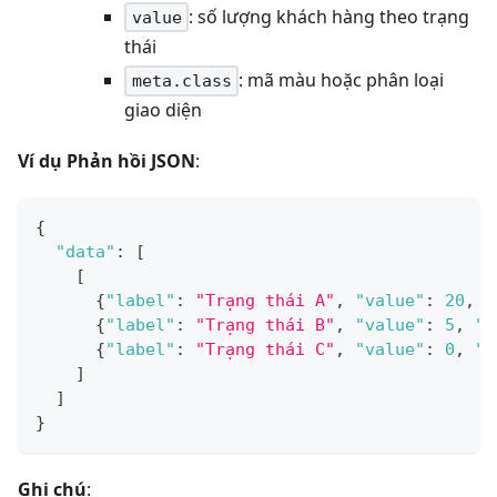
: số lượng khách hàng theo trạng
value
thái
: mã màu hoặc phân loại
meta.class
giao diện
Ví dụ Phản hồi JSON
:
{
"data"
:
[
[
{
"label"
:
"Trạng thái A"
,
"value"
:
20
,
"
{
"label"
:
"Trạng thái B"
,
"value"
:
5
,
"m
{
"label"
:
"Trạng thái C"
,
"value"
:
0
,
"m
]
]
}
Ghi chú
: