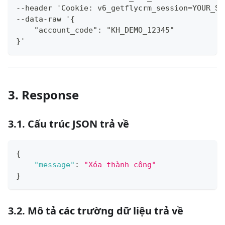
--header 'Cookie: v6_getflycrm_session=YOUR_SE
--data-raw '{
    "account_code": "KH_DEMO_12345"
}'
3. Response
3.1. Cấu trúc JSON trả về
{
"message"
:
"Xóa thành công"
}
3.2. Mô tả các trường dữ liệu trả về