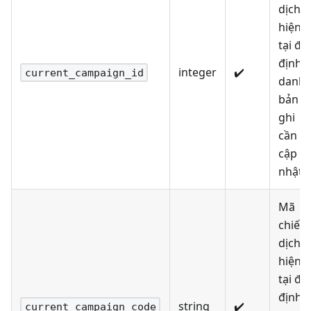
dịch
hiện
tại để
định
integer
✔️
current_campaign_id
danh
bản
ghi
cần
cập
nhật
Mã
chiến
dịch
hiện
tại để
định
string
✔️
current_campaign_code