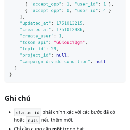
{
"accept_opp"
:
1
,
"user_id"
:
1
}
,
{
"accept_opp"
:
0
,
"user_id"
:
4
}
]
,
"updated_at"
:
1751013215
,
"created_at"
:
1751012986
,
"create_user"
:
1
,
"token_api"
:
"GQKeucYQgm"
,
"topic_id"
:
29
,
"project_id"
:
null
,
"campaign_divide_condition"
:
null
}
}
Ghi chú
phải chính xác với các bước đã có
status_id
hoặc
nếu thêm mới.
null
Chỉ cần cung cấp
một
trong hai: