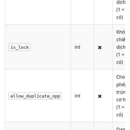
dịch
(1 =
có)
Khóa
chiến
int
✖️
dịch
is_lock
(1 =
có)
Cho
phép
trùng
int
✖️
allow_duplicate_opp
cơ hội
(1 =
có)
Danh