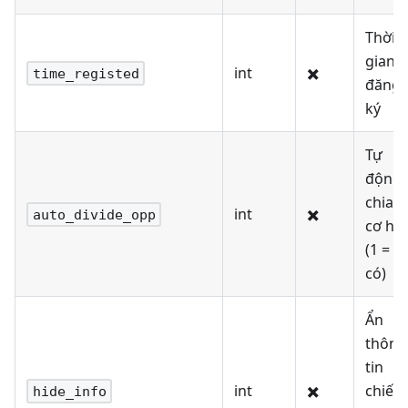
Thời
gian
int
✖️
time_registed
đăng
ký
Tự
động
chia
int
✖️
auto_divide_opp
cơ hội
(1 =
có)
Ẩn
thông
tin
int
✖️
chiến
hide_info