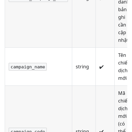
danh
bản
ghi
cần
cập
nhật
Tên
chiến
string
✔️
campaign_name
dịch
mới
Mã
chiến
dịch
mới
(có
string
✔️
thể
campaign_code