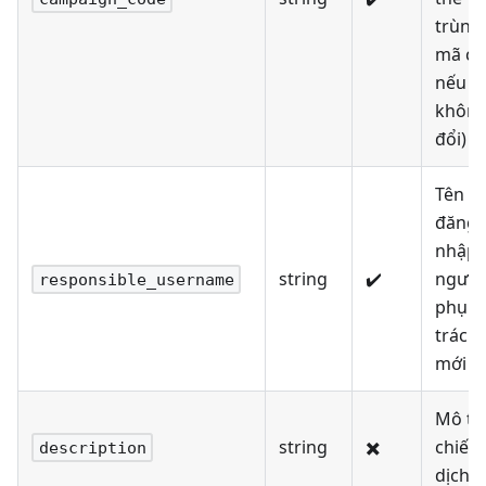
trùng
mã cũ
nếu
khôn
đổi)
Tên
đăng
nhập
string
✔️
người
responsible_username
phụ
trách
mới
Mô tả
string
✖️
chiến
description
dịch