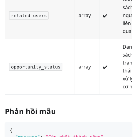
sách
array
✔️
người
related_users
liên
quan
Danh
sách
trạng
array
✔️
opportunity_status
thái
xử lý
cơ hội
Phản hồi mẫu
{