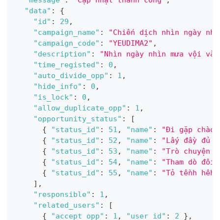
"message"
:
"Cập nhật thành công"
,
"data"
:
{
"id"
:
29
,
"campaign_name"
:
"Chiến dịch nhìn ngày nhì
"campaign_code"
:
"YEUDIMA2"
,
"description"
:
"Nhìn ngày nhìn mưa vội vàn
"time_registed"
:
0
,
"auto_divide_opp"
:
1
,
"hide_info"
:
0
,
"is_lock"
:
0
,
"allow_duplicate_opp"
:
1
,
"opportunity_status"
:
[
{
"status_id"
:
51
,
"name"
:
"Đi gặp chào 
{
"status_id"
:
52
,
"name"
:
"Lấy đầy đủ t
{
"status_id"
:
53
,
"name"
:
"Trò chuyện t
{
"status_id"
:
54
,
"name"
:
"Tham dò đối 
{
"status_id"
:
55
,
"name"
:
"Tỏ tềnh hêhe
]
,
"responsible"
:
1
,
"related_users"
:
[
{
"accept_opp"
:
1
,
"user_id"
:
2
}
,