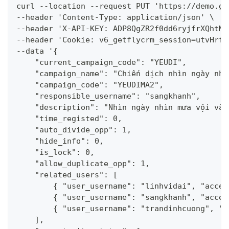
curl --location --request PUT 'https://demo.ge
--header 'Content-Type: application/json' \
--header 'X-API-KEY: ADP8QgZR2f0dd6ryjfrXQhtM3
--header 'Cookie: v6_getflycrm_session=utvHrfL
--data '{
    "current_campaign_code": "YEUDI",
    "campaign_name": "Chiến dịch nhìn ngày nhì
    "campaign_code": "YEUDIMA2",
    "responsible_username": "sangkhanh",
    "description": "Nhìn ngày nhìn mưa vội vàn
    "time_registed": 0,
    "auto_divide_opp": 1,
    "hide_info": 0,
    "is_lock": 0,
    "allow_duplicate_opp": 1,
    "related_users": [
        { "user_username": "linhvidai", "accep
        { "user_username": "sangkhanh", "accep
        { "user_username": "trandinhcuong", "a
    ],