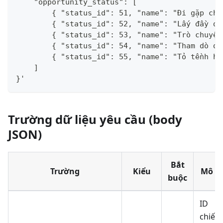
    "opportunity_status": [
        { "status_id": 51, "name": "Đi gặp chà
        { "status_id": 52, "name": "Lấy đầy đủ
        { "status_id": 53, "name": "Trò chuyện
        { "status_id": 54, "name": "Tham dò đố
        { "status_id": 55, "name": "Tỏ tềnh hê
    ]
}'
Trường dữ liệu yêu cầu (body
JSON)
Bắt
Trường
Kiểu
Mô t
buộc
ID
chiến