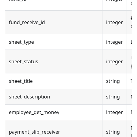
qu
Đị
fund_receive_id
integer
qu
sheet_type
integer
Lo
Tr
sheet_status
integer
ph
sheet_title
string
Tê
sheet_description
string
Mô
employee_get_money
integer
Ng
Ng
payment_slip_receiver
string
ti