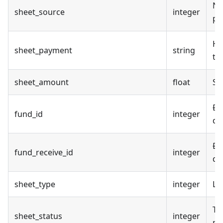
Ng
sheet_source
integer
ph
Hì
sheet_payment
string
th
sheet_amount
float
Số
Đị
fund_id
integer
qu
Đị
fund_receive_id
integer
qu
sheet_type
integer
Lo
Tr
sheet_status
integer
ph