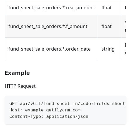
fund_sheet_sale_orders.*.real_amount
float
Do
Số
fund_sheet_sale_orders.*.f_amount
float
th
Ng
fund_sheet_sale_orders.*.order_date
string
đơ
Example
HTTP Request
GET api/v6.1/fund_sheet_in/code?fields=sheet_t
Host: example.getflycrm.com
Content-Type: application/json