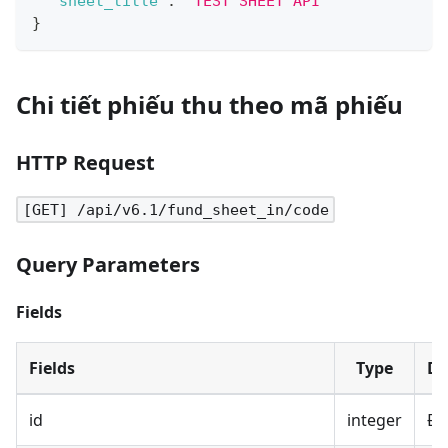
"sheet_title"
:
"TEST SHEET API"
}
Chi tiết phiếu thu theo mã phiếu
HTTP Request
[GET] /api/v6.1/fund_sheet_in/code
Query Parameters
Fields
Fields
Type
De
id
integer
Đị