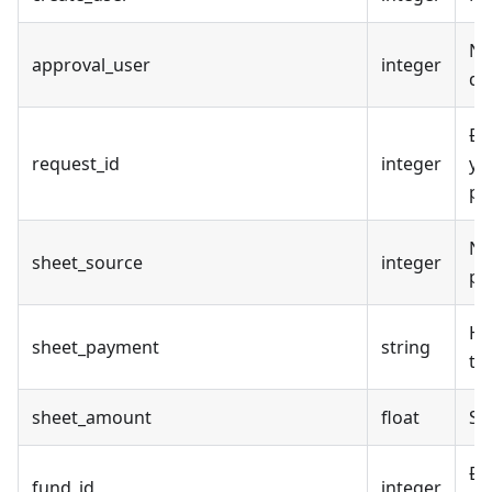
Ng
approval_user
integer
du
Đị
request_id
integer
yê
ph
Ng
sheet_source
integer
ph
Hì
sheet_payment
string
th
sheet_amount
float
Số
Đị
fund_id
integer