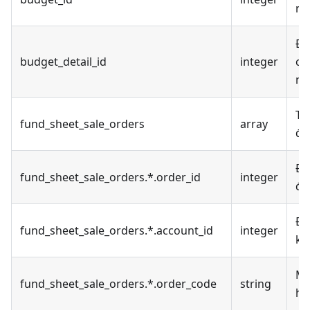
ng
Đị
budget_detail_id
integer
chi
ng
Th
fund_sheet_sale_orders
array
đơ
Đị
fund_sheet_sale_orders.*.order_id
integer
đơ
Đị
fund_sheet_sale_orders.*.account_id
integer
kh
Mã
fund_sheet_sale_orders.*.order_code
string
hà