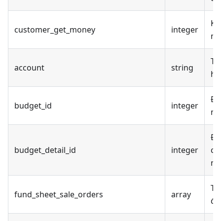
Kh
customer_get_money
integer
nộ
Tê
account
string
hà
Đị
budget_id
integer
ng
Đị
budget_detail_id
integer
chi
ng
Th
fund_sheet_sale_orders
array
đơ