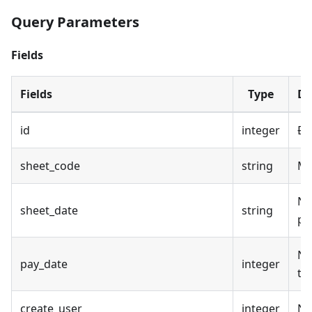
Query Parameters
Fields
Fields
Type
De
id
integer
Đị
sheet_code
string
Mã
Ng
sheet_date
string
ph
Ng
pay_date
integer
to
create_user
integer
Ng