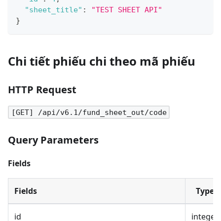
"sheet_title"
:
"TEST SHEET API"
}
Chi tiết phiếu chi theo mã phiếu
HTTP Request
[GET] /api/v6.1/fund_sheet_out/code
Query Parameters
Fields
Fields
Type
id
integer