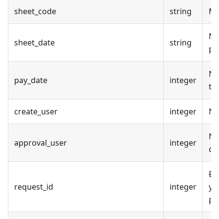
sheet_code
string
Mã
Ng
sheet_date
string
ph
Ng
pay_date
integer
to
create_user
integer
Ng
Ng
approval_user
integer
du
Đị
request_id
integer
yê
ph