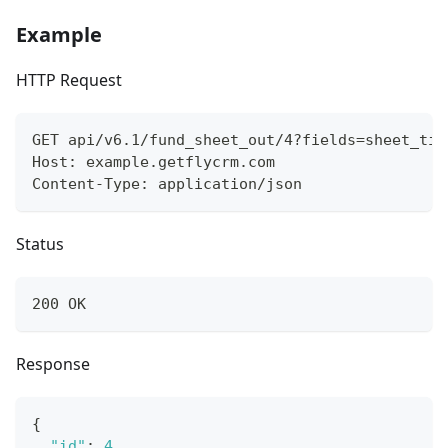
Example
HTTP Request
GET api/v6.1/fund_sheet_out/4?fields=sheet_tit
Host: example.getflycrm.com
Content-Type: application/json
Status
200 OK
Response
{
"id"
:
4
,