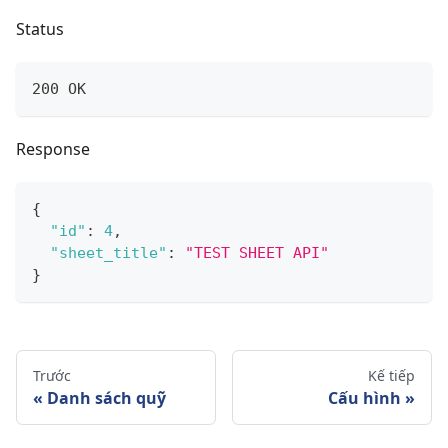
Status
200 OK
Response
{
"id"
:
4
,
"sheet_title"
:
"TEST SHEET API"
}
Trước
Kế tiếp
Danh sách quỹ
Cấu hình