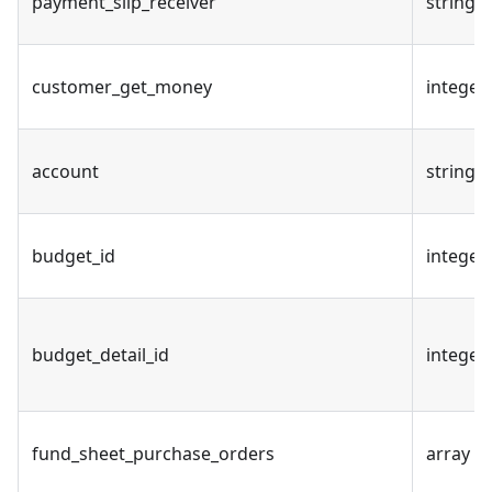
payment_slip_receiver
string
customer_get_money
integer
account
string
budget_id
integer
budget_detail_id
integer
fund_sheet_purchase_orders
array