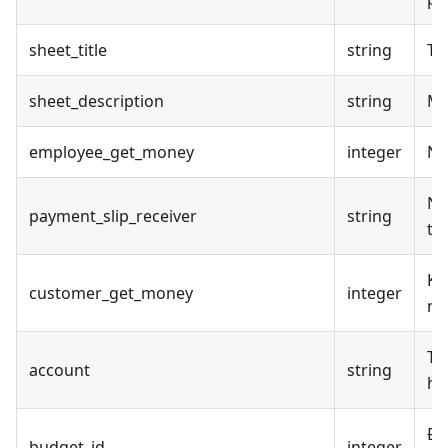
sheet_title
string
Tê
sheet_description
string
Mô
employee_get_money
integer
Ng
Ng
payment_slip_receiver
string
ti
Kh
customer_get_money
integer
nộ
Tê
account
string
hà
Đị
budget_id
integer