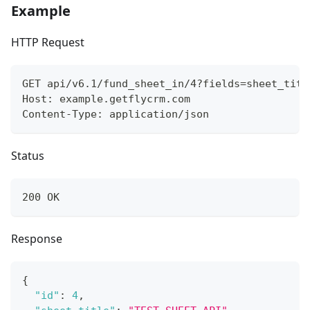
Example
HTTP Request
GET api/v6.1/fund_sheet_in/4?fields=sheet_titl
Host: example.getflycrm.com
Content-Type: application/json
Status
200 OK
Response
{
"id"
:
4
,