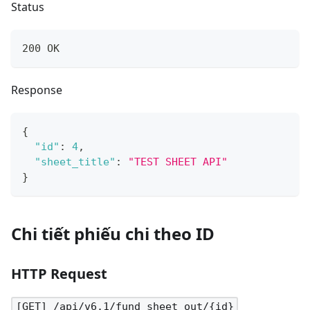
Status
200 OK
Response
{
"id"
:
4
,
"sheet_title"
:
"TEST SHEET API"
}
Chi tiết phiếu chi theo ID
HTTP Request
[GET] /api/v6.1/fund_sheet_out/{id}