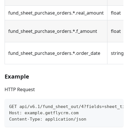
fund_sheet_purchase_orders.*.real_amount
float
fund_sheet_purchase_orders.*.f_amount
float
fund_sheet_purchase_orders.*.order_date
string
Example
HTTP Request
GET api/v6.1/fund_sheet_out/4?fields=sheet_tit
Host: example.getflycrm.com
Content-Type: application/json