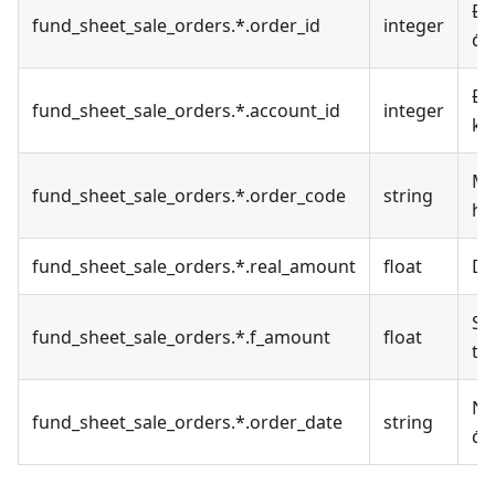
Đị
fund_sheet_sale_orders.*.order_id
integer
đơ
Đị
fund_sheet_sale_orders.*.account_id
integer
kh
Mã
fund_sheet_sale_orders.*.order_code
string
hà
fund_sheet_sale_orders.*.real_amount
float
Do
Số
fund_sheet_sale_orders.*.f_amount
float
th
Ng
fund_sheet_sale_orders.*.order_date
string
đơ