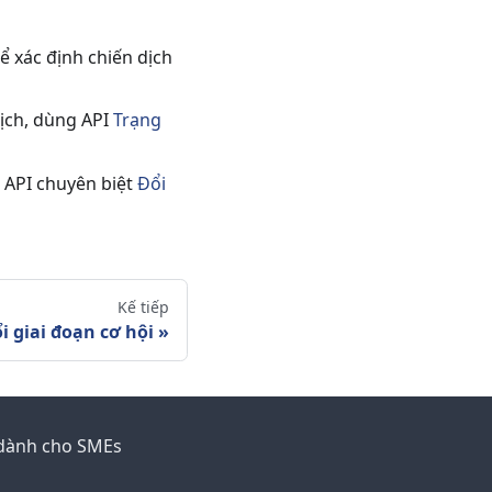
ể xác định chiến dịch
dịch, dùng API
Trạng
g API chuyên biệt
Đổi
Kế tiếp
i giai đoạn cơ hội
 dành cho SMEs