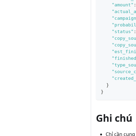
"amount"
"actual_
"campaig
"probabi
"status"
"copy_so
"copy_so
"est_fin
"finishe
"type_so
"source_
"created
}
}
Ghi chú
Chỉ cần cung