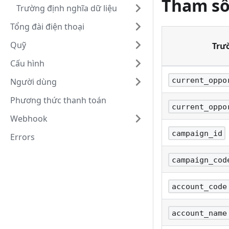
Tham số
Trường định nghĩa dữ liệu
Tổng đài điện thoại
Quỹ
Trư
Cấu hình
current_oppo
Người dùng
Phương thức thanh toán
current_oppo
Webhook
campaign_id
Errors
campaign_cod
account_code
account_name