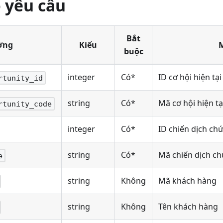
 yêu cầu
Bắt
ờng
Kiểu
buộc
integer
Có*
ID cơ hội hiện tạ
rtunity_id
string
Có*
Mã cơ hội hiện tạ
rtunity_code
integer
Có*
ID chiến dịch chứ
string
Có*
Mã chiến dịch ch
e
string
Không
Mã khách hàng
string
Không
Tên khách hàng