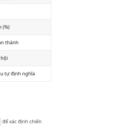
n (%)
àn thành
 hội
ệu tự định nghĩa
để xác định chiến