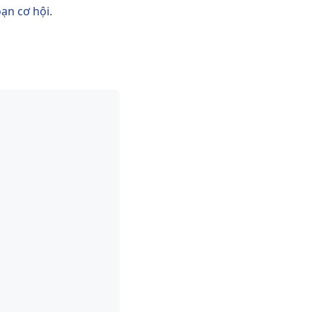
oạn cơ hội
.