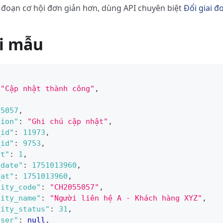
i đoạn cơ hội đơn giản hơn, dùng API chuyên biệt
Đổi giai đ
i mẫu
"Cập nhật thành công"
,
55057
,
tion"
:
"Ghi chú cập nhật"
,
_id"
:
11973
,
_id"
:
9753
,
nt"
:
1
,
_date"
:
1751013960
,
_at"
:
1751013960
,
nity_code"
:
"CH2055057"
,
nity_name"
:
"Người liên hệ A - Khách hàng XYZ"
,
nity_status"
:
31
,
user"
:
null
,