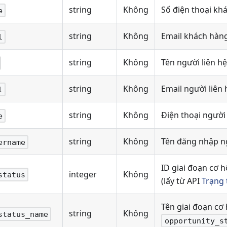
string
Không
Số điện thoại kh
e
string
Không
Email khách hàn
l
string
Không
Tên người liên hệ
string
Không
Email người liên 
l
string
Không
Điện thoại người 
e
string
Không
Tên đăng nhập n
ername
ID giai đoạn cơ h
integer
Không
status
(lấy từ API
Trạng 
Tên giai đoạn cơ 
string
Không
status_name
opportunity_s