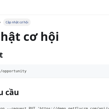
Cập nhật cơ hội
hật cơ hội
t
1/opportunity
u cầu
ion --request PUT 'https://demo.getflycrm.com/api/