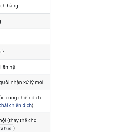
ách hàng
g
hệ
liên hệ
gười nhận xử lý mới
ội trong chiến dịch
thái chiến dịch
)
hội (thay thế cho
)
tatus