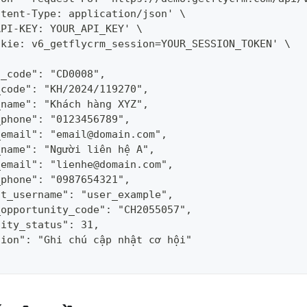
ntent-Type: application/json' \
API-KEY: YOUR_API_KEY' \
okie: v6_getflycrm_session=YOUR_SESSION_TOKEN' \
{
n_code": "CD0008",
_code": "KH/2024/119270",
_name": "Khách hàng XYZ",
_phone": "0123456789",
_email": "
email@domain.com
",
_name": "Người liên hệ A",
_email": "
lienhe@domain.com
",
_phone": "0987654321",
nt_username": "user_example",
_opportunity_code": "CH2055057",
nity_status": 31,
tion": "Ghi chú cập nhật cơ hội"