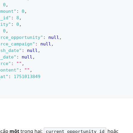
:
0
,
amount"
:
0
,
n_id"
:
8
,
lity"
:
0
,
:
0
,
urce_opportunity"
:
null
,
urce_campaign"
:
null
,
ish_date"
:
null
,
d_date"
:
null
,
urce"
:
""
,
content"
:
""
,
_at"
:
1751013849
 cấp
một
trong hai:
hoặc
current_opportunity_id