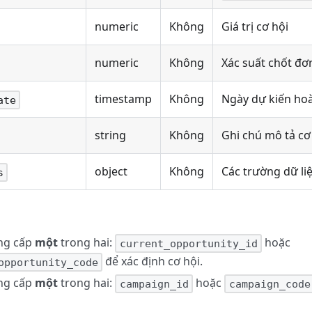
numeric
Không
Giá trị cơ hội
numeric
Không
Xác suất chốt đơ
timestamp
Không
Ngày dự kiến ho
ate
string
Không
Ghi chú mô tả cơ
object
Không
Các trường dữ li
s
ung cấp
một
trong hai:
hoặc
current_opportunity_id
để xác định cơ hội.
opportunity_code
ung cấp
một
trong hai:
hoặc
campaign_id
campaign_code