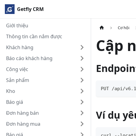
Getfly CRM
Giới thiệu
Cơ hội
Thông tin cần nắm được
Cập n
Khách hàng
Báo cáo khách hàng
Endpoin
Công việc
Sản phẩm
PUT /api/v6.
Kho
Báo giá
Ví dụ yê
Đơn hàng bán
Đơn hàng mua
Báo giá
curl --locat