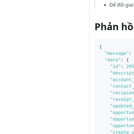
Để đổi gia
Phản hồ
{
"message"
:
"data"
:
{
"id"
:
20
"descrip
"account
"contact
"recipie
"receipt
"updated
"opportu
"opportu
"opportu
"create_