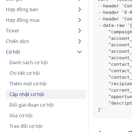
--header 'Co
Hợp đồng bán
--header 'X-
--header 'Co
Hợp đồng mua
--data-raw '
Ticket
    "campaig
    "account
Chiến dịch
    "account
Cơ hội
    "account
    "account
Danh sách cơ hội
    "contact
    "contact
Chi tiết cơ hội
    "contact
Thêm mới cơ hội
    "recipie
    "current
Cập nhật cơ hội
    "opportu
    "descrip
Đổi giai đoạn cơ hội
}'
Xóa cơ hội
Trao đổi cơ hội