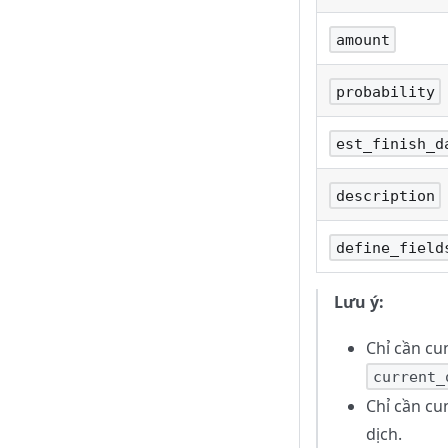
amount
probability
est_finish_d
description
define_field
Lưu ý:
Chỉ cần c
current_
Chỉ cần c
dịch.