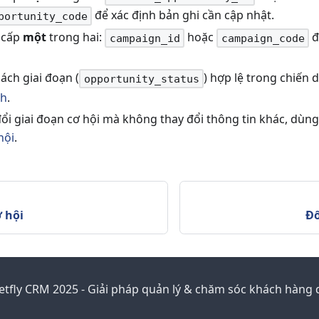
để xác định bản ghi cần cập nhật.
portunity_code
 cấp
một
trong hai:
hoặc
đ
campaign_id
campaign_code
ách giai đoạn (
) hợp lệ trong chiến 
opportunity_status
ch
.
đổi giai đoạn cơ hội mà không thay đổi thông tin khác, dùn
hội
.
 hội
Đổ
etfly CRM 2025 - Giải pháp quản lý & chăm sóc khách hàng