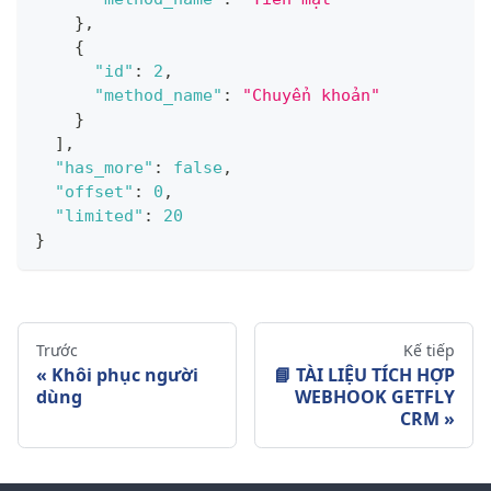
}
,
{
"id"
:
2
,
"method_name"
:
"Chuyển khoản"
}
]
,
"has_more"
:
false
,
"offset"
:
0
,
"limited"
:
20
}
Trước
Kế tiếp
Khôi phục người
📘 TÀI LIỆU TÍCH HỢP
dùng
WEBHOOK GETFLY
CRM