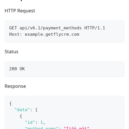
HTTP Request
GET api/v6.1/payment_methods HTTP/1.1
Host: example.getflycrm.com
Status
200 OK
Response
{
"data"
:
[
{
"id"
:
1
,
"method_name"
:
"Tiền mặt"