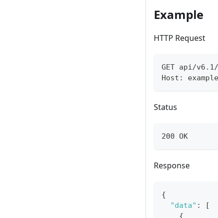
Example
HTTP Request
GET api/v6.1
Host: exampl
Status
200 OK
Response
{
"data"
:
[
{