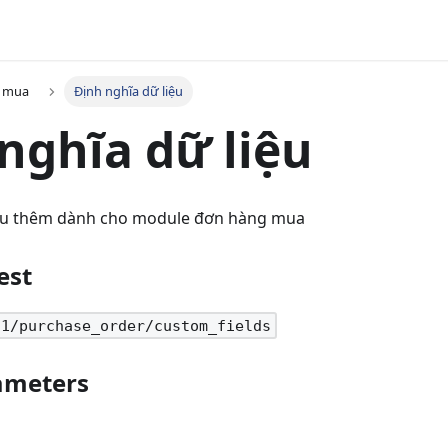
 mua
Định nghĩa dữ liệu
nghĩa dữ liệu
iệu thêm dành cho module đơn hàng mua
est
.1/purchase_order/custom_fields
ameters