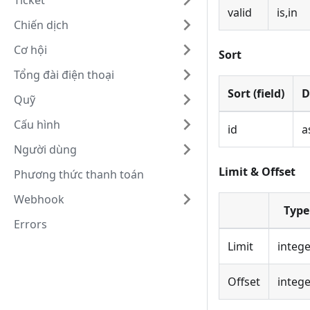
Ticket
valid
is,in
Chiến dịch
Cơ hội
Sort
Tổng đài điện thoại
Sort (field)
D
Quỹ
Cấu hình
id
a
Người dùng
Limit & Offset
Phương thức thanh toán
Webhook
Type
Errors
Limit
integ
Offset
integ