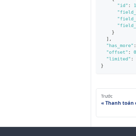
"id"
:
"field
"field
"field
}
]
,
"has_more"
"offset"
:
"limited"
:
}
Trước
Thanh toán