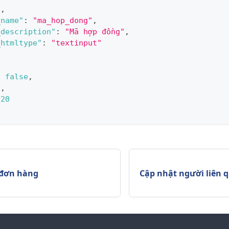
1
,
_name"
:
"ma_hop_dong"
,
_description"
:
"Mã hợp đồng"
,
_htmltype"
:
"textinput"
:
false
,
0
,
20
 đơn hàng
Cập nhật người liên