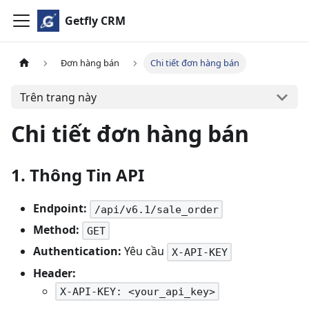
Getfly CRM
Đơn hàng bán
Chi tiết đơn hàng bán
Trên trang này
Chi tiết đơn hàng bán
1. Thông Tin API
Endpoint:
/api/v6.1/sale_order
Method:
GET
Authentication:
Yêu cầu
X-API-KEY
Header:
X-API-KEY: <your_api_key>