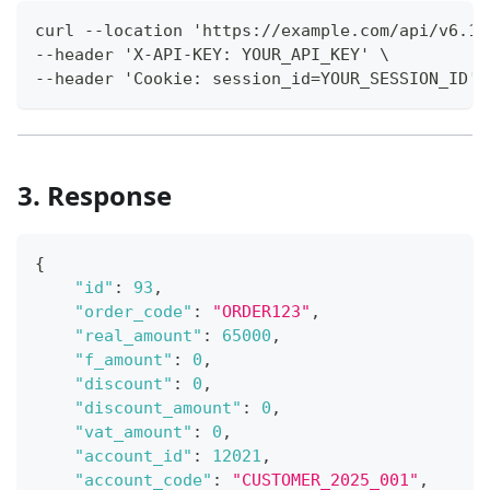
curl --location 'https://example.com/api/v6.1/
--header 'X-API-KEY: YOUR_API_KEY' \
--header 'Cookie: session_id=YOUR_SESSION_ID'
3. Response
{
"id"
:
93
,
"order_code"
:
"ORDER123"
,
"real_amount"
:
65000
,
"f_amount"
:
0
,
"discount"
:
0
,
"discount_amount"
:
0
,
"vat_amount"
:
0
,
"account_id"
:
12021
,
"account_code"
:
"CUSTOMER_2025_001"
,