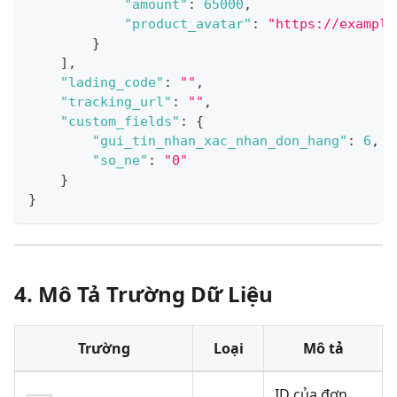
"amount"
:
65000
,
"product_avatar"
:
"https://example
}
]
,
"lading_code"
:
""
,
"tracking_url"
:
""
,
"custom_fields"
:
{
"gui_tin_nhan_xac_nhan_don_hang"
:
6
,
"so_ne"
:
"0"
}
}
4. Mô Tả Trường Dữ Liệu
Trường
Loại
Mô tả
ID của đơn