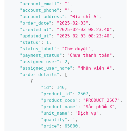
"account_email"
:
""
,
"account_phone"
:
""
,
"account_address"
:
"Địa chỉ A"
,
"order_date"
:
"2025-02-03"
,
"created_at"
:
"2025-02-03 08:23:40"
,
"updated_at"
:
"2025-02-03 08:23:40"
,
"status"
:
1
,
"status_label"
:
"Chờ duyệt"
,
"payment_status"
:
"Chưa thanh toán"
,
"assigned_user"
:
2
,
"assigned_user_name"
:
"Nhân viên A"
,
"order_details"
:
[
{
"id"
:
140
,
"product_id"
:
2507
,
"product_code"
:
"PRODUCT_2507"
,
"product_name"
:
"Sản phẩm X"
,
"unit_name"
:
"Dịch vụ"
,
"quantity"
:
1
,
"price"
:
65000
,