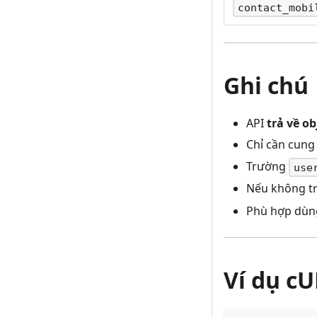
contact_mobi
Ghi chú
API
trả về o
Chỉ cần cung
Trường
use
Nếu không t
Phù hợp dùn
Ví dụ c