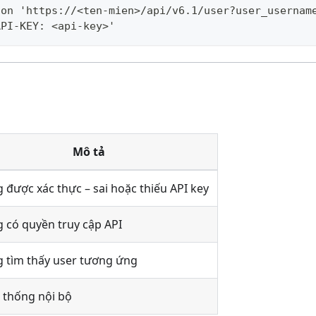
ion 'https://<ten-mien>/api/v6.1/user?user_usernam
API-KEY: <api-key>'
Mô tả
 được xác thực – sai hoặc thiếu API key
 có quyền truy cập API
 tìm thấy user tương ứng
ệ thống nội bộ