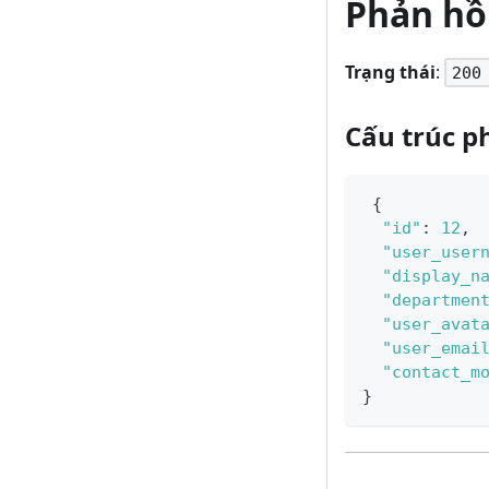
Phản hồ
Trạng thái
:
200
Cấu trúc p
{
"id"
:
12
,
"user_user
"display_n
"departmen
"user_avat
"user_emai
"contact_m
}