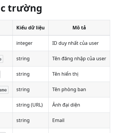
ác trường
Kiểu dữ liệu
Mô tả
integer
ID duy nhất của user
string
Tên đăng nhập của user
e
string
Tên hiển thị
string
Tên phòng ban
ame
string (URL)
Ảnh đại diện
string
Email