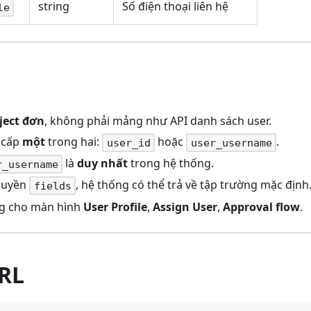
string
Số điện thoại liên hệ
le
bject đơn
, không phải mảng như API danh sách user.
 cấp
một
trong hai:
hoặc
.
user_id
user_username
là
duy nhất
trong hệ thống.
r_username
ruyền
, hệ thống có thể trả về tập trường mặc định
fields
g cho màn hình
User Profile
,
Assign User
,
Approval flow
.
URL