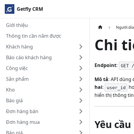
Getfly CRM
Giới thiệu
Người dù
Thông tin cần nắm được
Chi t
Khách hàng
Báo cáo khách hàng
Endpoint
:
GET 
Công việc
Sản phẩm
Mô tả
: API dùng 
hai
:
h
user_id
Kho
hiển thị thông ti
Báo giá
Đơn hàng bán
Yêu cầu
Đơn hàng mua
Báo giá