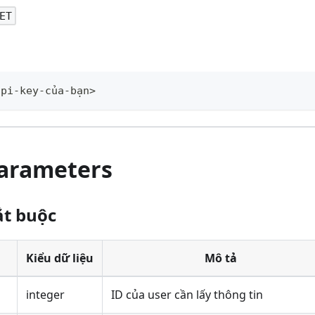
ET
api-key-của-bạn>
arameters
ắt buộc
Kiểu dữ liệu
Mô tả
integer
ID của user cần lấy thông tin