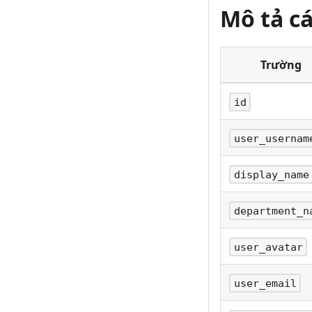
Mô tả c
Trường
id
user_usernam
display_name
department_n
user_avatar
user_email