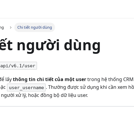
ng
Chi tiết người dùng
iết người dùng
/api/v6.1/user
để lấy
thông tin chi tiết của một user
trong hệ thống CRM
oặc
. Thường được sử dụng khi cần xem hồ 
user_username
n người xử lý, hoặc đồng bộ dữ liệu user.