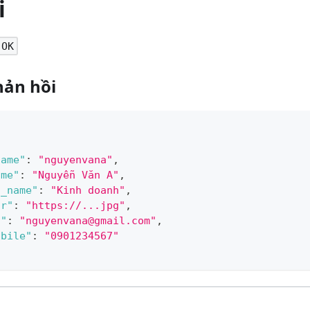
i
 OK
hản hồi
name"
:
"nguyenvana"
,
ame"
:
"Nguyễn Văn A"
,
t_name"
:
"Kinh doanh"
,
ar"
:
"https://...jpg"
,
l"
:
"
nguyenvana@gmail.com
"
,
obile"
:
"0901234567"