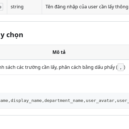
string
Tên đăng nhập của user cần lấy thông 
e
ùy chọn
Mô tả
h sách các trường cần lấy, phân cách bằng dấu phẩy (
)
,
name,display_name,department_name,user_avatar,user