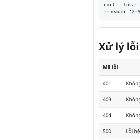
curl --locat
--header 'X-
Xử lý lỗi
Mã lỗi
401
Không
403
Không
404
Không
500
Lỗi h