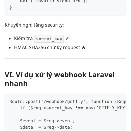
    exit('Invalid signature');
}
Khuyến nghị tăng security:
Kiểm tra
✔
secret_key
HMAC SHA256 chữ ký request 🔥
VI. Ví dụ xử lý webhook Laravel
nhanh
Route::post('/webhook/getfly', function (Reque
    if ($req->secret_key !== env('GETFLY_KEY')
    $event = $req->event;
    $data  = $req->data;