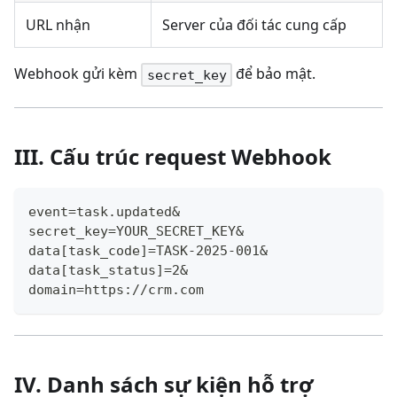
URL nhận
Server của đối tác cung cấp
Webhook gửi kèm
để bảo mật.
secret_key
III. Cấu trúc request Webhook
event=task.updated&
secret_key=YOUR_SECRET_KEY&
data[task_code]=TASK-2025-001&
data[task_status]=2&
domain=https://crm.com
IV. Danh sách sự kiện hỗ trợ