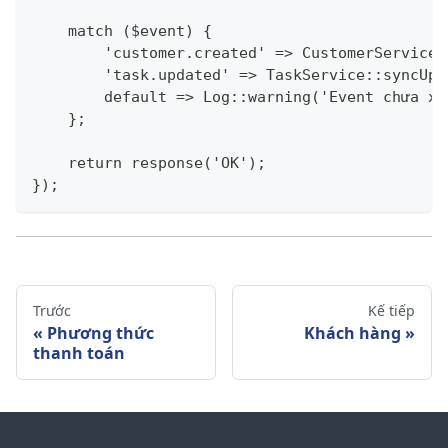
    match ($event) {
        'customer.created' => CustomerService:
        'task.updated' => TaskService::syncUpd
        default => Log::warning('Event chưa xử
    };
    return response('OK');
});
Trước
Kế tiếp
Phương thức
Khách hàng
thanh toán