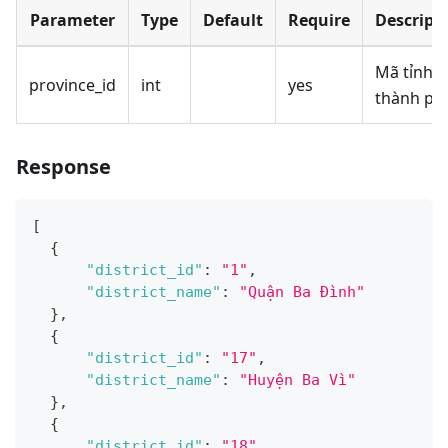
Parameter
Type
Default
Require
Descript
Mã tỉnh/
province_id
int
yes
thành ph
Response
[
{
"district_id"
:
"1"
,
"district_name"
:
"Quận Ba Đình"
}
,
{
"district_id"
:
"17"
,
"district_name"
:
"Huyện Ba Vì"
}
,
{
"district_id"
:
"18"
,