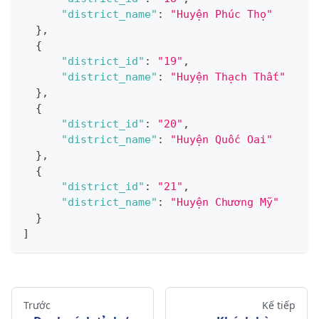
"district_name"
:
"Huyện Phúc Thọ"
}
,
{
"district_id"
:
"19"
,
"district_name"
:
"Huyện Thạch Thất"
}
,
{
"district_id"
:
"20"
,
"district_name"
:
"Huyện Quốc Oai"
}
,
{
"district_id"
:
"21"
,
"district_name"
:
"Huyện Chương Mỹ"
}
]
Trước
Kế tiếp