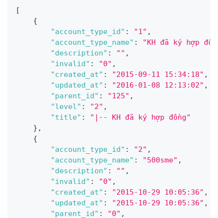
[
{
"account_type_id"
:
"1"
,
"account_type_name"
:
"KH đã ký hợp đồn
"description"
:
""
,
"invalid"
:
"0"
,
"created_at"
:
"2015-09-11 15:34:18"
,
"updated_at"
:
"2016-01-08 12:13:02"
,
"parent_id"
:
"125"
,
"level"
:
"2"
,
"title"
:
"|-- KH đã ký hợp đồng"
}
,
{
"account_type_id"
:
"2"
,
"account_type_name"
:
"500sme"
,
"description"
:
""
,
"invalid"
:
"0"
,
"created_at"
:
"2015-10-29 10:05:36"
,
"updated_at"
:
"2015-10-29 10:05:36"
,
"parent_id"
:
"0"
,