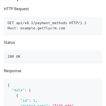
HTTP Request
GET api/v6.1/payment_methods HTTP/1.1
Host: example.getflycrm.com
Status
200 OK
Response
{
"data"
:
[
{
"id"
:
1
,
"method_name"
:
"Tiền mặt"