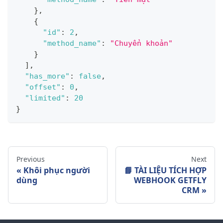
}
,
{
"id"
:
2
,
"method_name"
:
"Chuyển khoản"
}
]
,
"has_more"
:
false
,
"offset"
:
0
,
"limited"
:
20
}
Previous
Next
Khôi phục người
📘 TÀI LIỆU TÍCH HỢP
dùng
WEBHOOK GETFLY
CRM