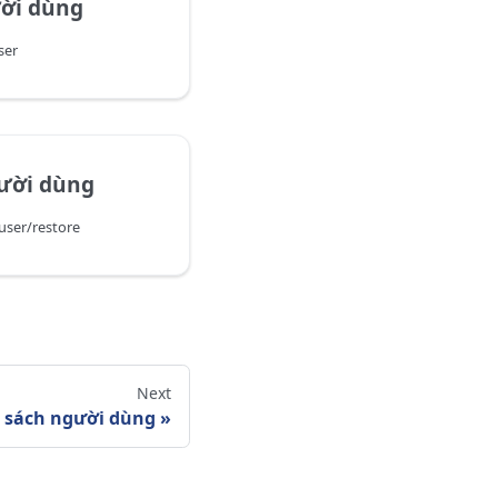
ời dùng
ser
ười dùng
user/restore
Next
 sách người dùng