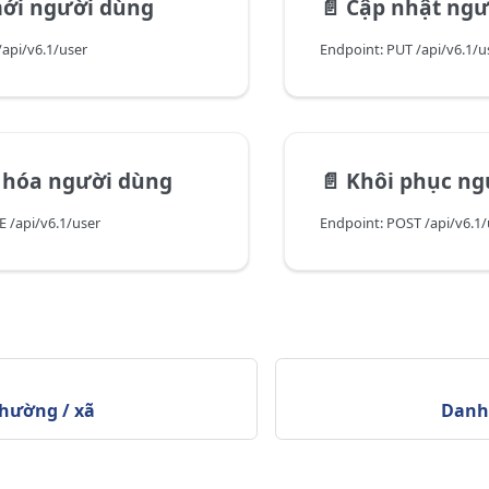
ới người dùng
📄️
Cập nhật ngư
api/v6.1/user
Endpoint: PUT /api/v6.1/u
 hóa người dùng
📄️
Khôi phục ng
 /api/v6.1/user
Endpoint: POST /api/v6.1/
hường / xã
Danh