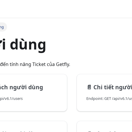
ng
i dùng
 đến tính năng Ticket của Getfly.
ách người dùng
📄️
Chi tiết ngườ
pi/v6.1/users
Endpoint: GET /api/v6.1/u