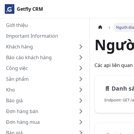
Getfly CRM
Giới thiệu
Người dù
Important Information
Ngườ
Khách hàng
Báo cáo khách hàng
Các api liên quan
Công việc
Sản phẩm
📄️
Danh s
Kho
Báo giá
Endpoint: GET /a
Đơn hàng bán
Đơn hàng mua
Báo giá